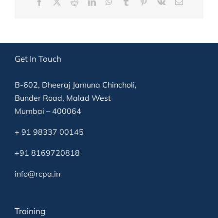
Facebook
X
Reddit
LinkedIn
WhatsApp
Tumblr
Pinterest
Vk
Email
Get In Touch
B-602, Dheeraj Jamuna Chincholi,
Bunder Road, Malad West
Mumbai – 400064
+ 91 98337 00145
+91 8169720818
info@rcpa.in
Training